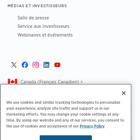
MÉDIAS ET INVESTISSEURS
Salle de presse
Service aux investisseurs
Webinaires et événements
Canada (Français Canadien) >
We use cookies and similar tracking technologies to personalize
your experience, analyze site traffic and support us in our
marketing efforts. You may change your cookie settings at any
|
|
Politique de confidentialité‌
Choix de confidentialité
time. By using our website and any of our services, you consent to
|
|
Informations légales
Déclaration d'accessibilité
Code de
the use of cookies and acceptance of our
Privacy Policy
|
conduite des fournisseurs
CA Forced and Child Labour Report