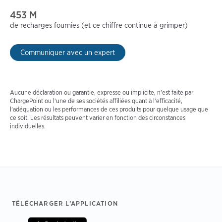
453 M
de recharges fournies (et ce chiffre continue à grimper)
Communiquer avec un expert
Aucune déclaration ou garantie, expresse ou implicite, n'est faite par
ChargePoint ou l'une de ses sociétés affiliées quant à l'efficacité,
l'adéquation ou les performances de ces produits pour quelque usage que
ce soit. Les résultats peuvent varier en fonction des circonstances
individuelles.
Footer
TÉLÉCHARGER L’APPLICATION