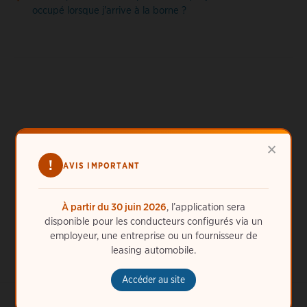
occupé lorsque j'arrive à la borne ?
Besoin d'aide ?
×
ChargePoint est toujours là pour vous. Appelez-nous
!
AVIS IMPORTANT
24 h/24, 7 j/7 au
33 (1) 49939011
ou
obtenez de l'aide en
ligne
.
À partir du 30 juin 2026
, l’application sera
disponible pour les conducteurs configurés via un
employeur, une entreprise ou un fournisseur de
leasing automobile.
Accéder au site