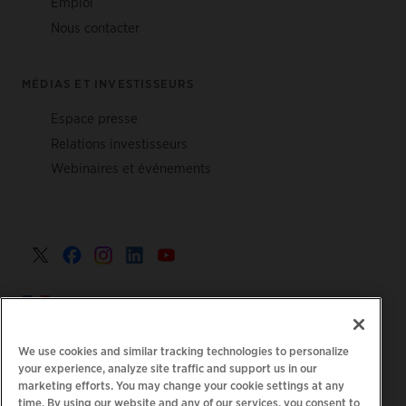
Emploi
Nous contacter
MÉDIAS ET INVESTISSEURS
Espace presse
Relations investisseurs
Webinaires et événements
France >
We use cookies and similar tracking technologies to personalize
your experience, analyze site traffic and support us in our
marketing efforts. You may change your cookie settings at any
|
Politique de confidentialité
Vos choix de confidentialité
time. By using our website and any of our services, you consent to