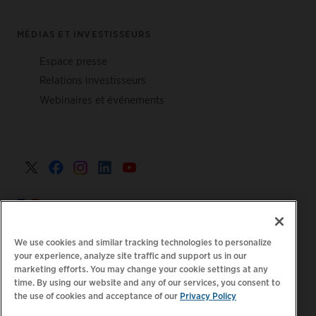
MÉDIAS ET INVESTISSEURS
Espace presse
Relations investisseurs
Webinaires et événements
France >
We use cookies and similar tracking technologies to personalize
your experience, analyze site traffic and support us in our
marketing efforts. You may change your cookie settings at any
|
Politique de confidentialité
Vos choix de confidentialité
time. By using our website and any of our services, you consent to
|
|
|
the use of cookies and acceptance of our
Privacy Policy
Juridique
Relevé d'accessibilité
Code de conduite
|
des fournisseurs
Informations EPR