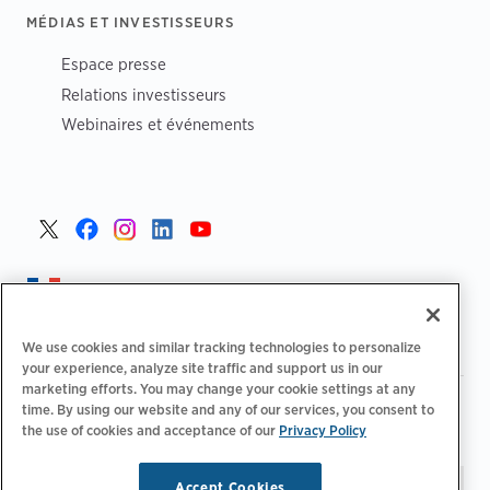
MÉDIAS ET INVESTISSEURS
Espace presse
Relations investisseurs
Webinaires et événements
France >
We use cookies and similar tracking technologies to personalize
your experience, analyze site traffic and support us in our
marketing efforts. You may change your cookie settings at any
|
Politique de confidentialité
Vos choix de confidentialité
time. By using our website and any of our services, you consent to
|
|
|
the use of cookies and acceptance of our
Privacy Policy
Juridique
Relevé d'accessibilité
Code de conduite
|
des fournisseurs
Informations EPR
Accept Cookies