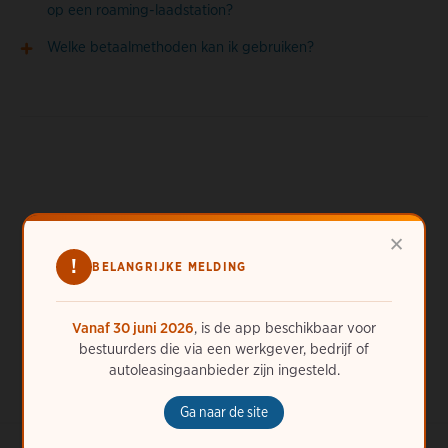
op een roaming-laadstation?
Welke betaalmethoden kan ik gebruiken?
Meer hulp nodig?
×
!
ChargePoint staat altijd voor u klaar. Bel ons 24/7 op
31
BELANGRIJKE MELDING
(20) 6545372
of
vraag online hulp
.
Vanaf 30 juni 2026
, is de app beschikbaar voor
bestuurders die via een werkgever, bedrijf of
autoleasingaanbieder zijn ingesteld.
Ga naar de site