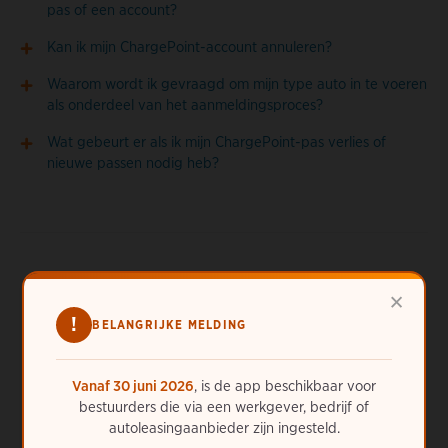
pas of een account?
Kan ik mijn ChargePoint-account annuleren?
Waarom wordt ik gevraagd om mijn type auto in te voeren
als onderdeel van het aanmeldingsproces?
Wat gebeurt er als ik mijn ChargePoint-pas verlies of
nieuwe passen nodig heb?
×
!
BELANGRIJKE MELDING
Meer hulp nodig?
ChargePoint staat altijd voor u klaar. Bel ons 24/7 op
31
Vanaf 30 juni 2026
, is de app beschikbaar voor
(20) 6545372
of
vraag online hulp
.
bestuurders die via een werkgever, bedrijf of
autoleasingaanbieder zijn ingesteld.