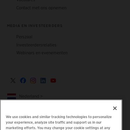
Contact met ons opnemen
MEDIA EN INVESTEERDERS
Perszaal
Investeerdersrelaties
Webinars en evenementen
Nederland >
We use cookies and similar tracking technologies to personalize
your experience, analyze site traffic and support us in our
|
|
|
Privacybeleid
Uw privacykeuzes
Juridisch
marketing efforts. You may change your cookie settings at any