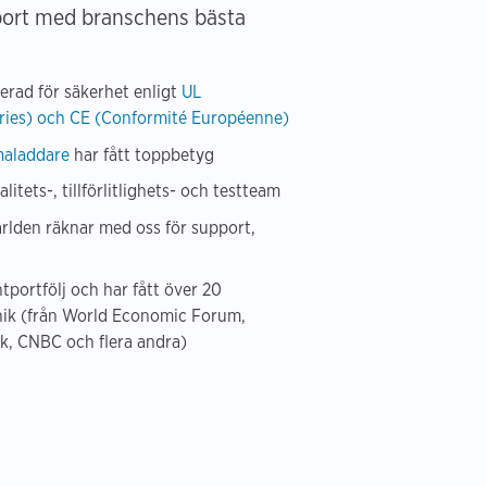
port med branschens bästa
ierad för säkerhet enligt
UL
ries) och CE (Conformité Européenne)
aladdare
har fått toppbetyg
litets-, tillförlitlighets- och testteam
världen räknar med oss för support,
tportfölj och har fått över 20
knik (från World Economic Forum,
k, CNBC och flera andra)