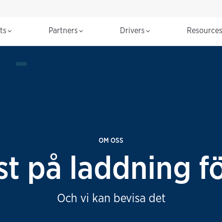
cts
Partners
Drivers
Resource
OM OSS
st på laddning fö
Och vi kan bevisa det