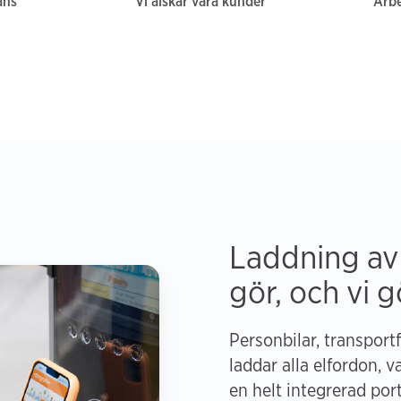
ans
Vi älskar våra kunder
Arb
Laddning av e
gör, och vi gö
Personbilar, transport
laddar alla elfordon, v
en helt integrerad por