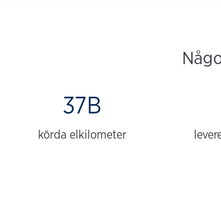
Någon
37B
körda elkilometer
lever