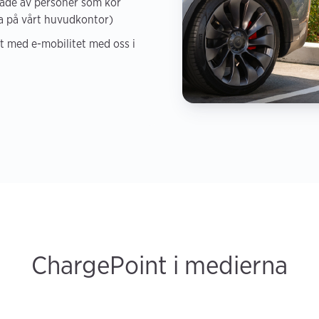
tade av personer som kör
ara på vårt huvudkontor)
t med e-mobilitet med oss i
ChargePoint i medierna