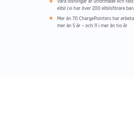
Våra lösningar är utformade och tes
elbil (vi har över 200 elbilsförare b
Mer än 70 ChargePointers har arbeta
mer än 5 år – och 11 i mer än tio år