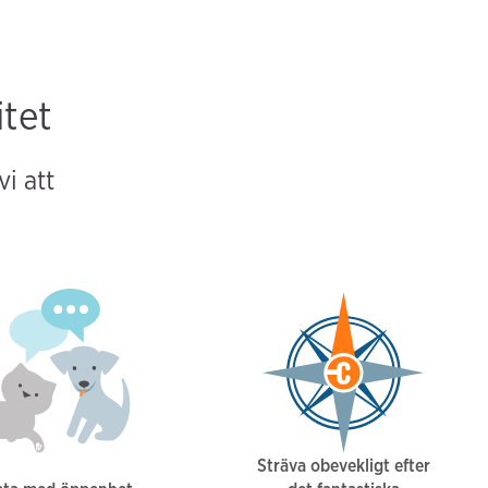
itet
vi att
Sträva obevekligt efter