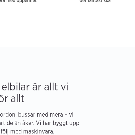
eta med öppenhet
det fantastiska
lbilar är allt vi
r allt
fordon, bussar med mera – vi
art de än åker. Vi har byggt upp
tfölj med maskinvara,