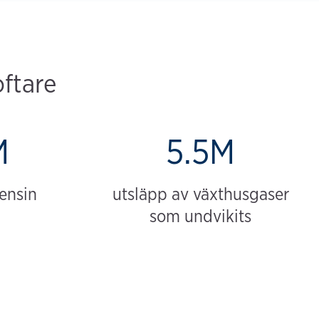
oftare
M
5.5M
bensin
utsläpp av växthusgaser
som undvikits