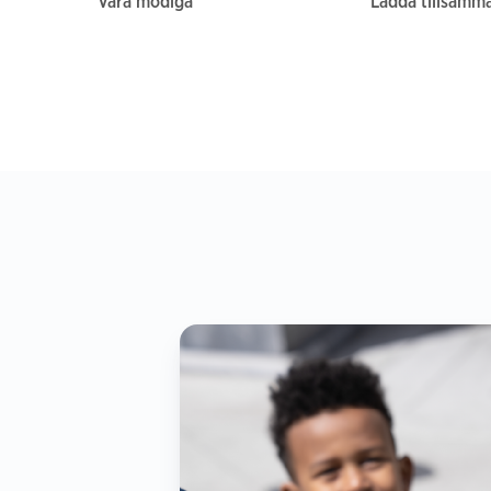
Vara modiga
Ladda tillsamm