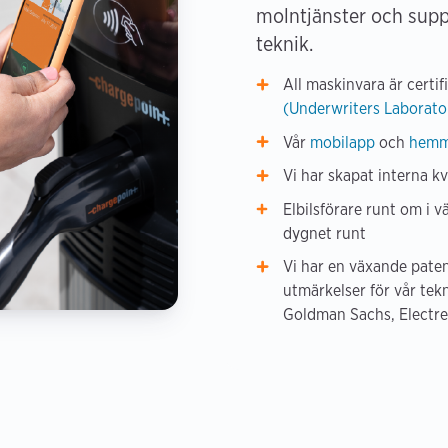
molntjänster och sup
teknik.
All maskinvara är certif
(Underwriters Laborato
Vår
mobilapp
och
hemm
Vi har skapat interna kva
Elbilsförare runt om i 
dygnet runt
Vi har en växande paten
utmärkelser för vår te
Goldman Sachs, Electre