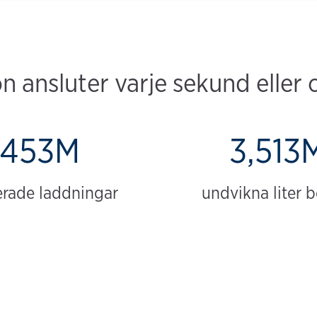
 ansluter varje sekund eller 
453M
3,513
erade laddningar
undvikna liter 