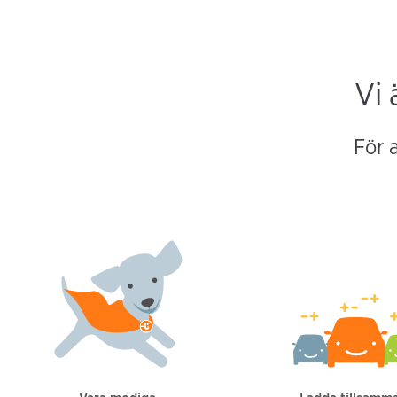
Vi 
För a