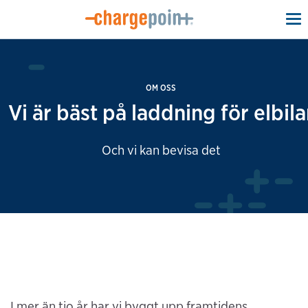
To
na
OM OSS
Vi är bäst på laddning för elbila
Och vi kan bevisa det
I mer än tio år har vi byggt upp framtidens