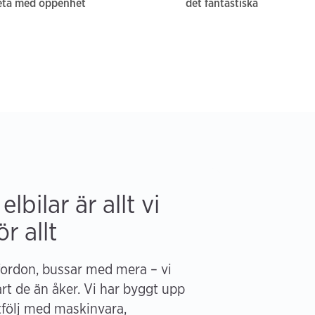
eta med öppenhet
det fantastiska
lbilar är allt vi
r allt
fordon, bussar med mera – vi
art de än åker. Vi har byggt upp
tfölj med maskinvara,