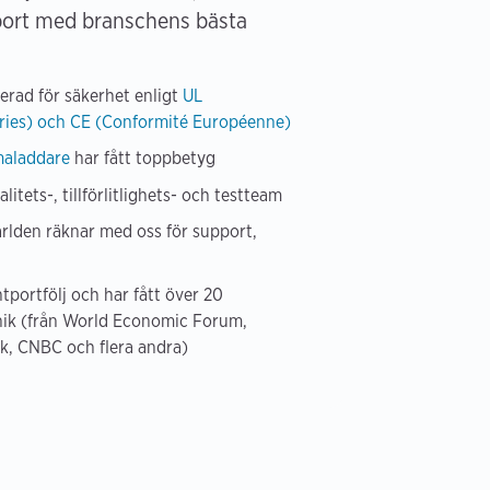
port med branschens bästa
ierad för säkerhet enligt
UL
ries) och CE (Conformité Européenne)
aladdare
har fått toppbetyg
litets-, tillförlitlighets- och testteam
världen räknar med oss för support,
tportfölj och har fått över 20
knik (från World Economic Forum,
k, CNBC och flera andra)