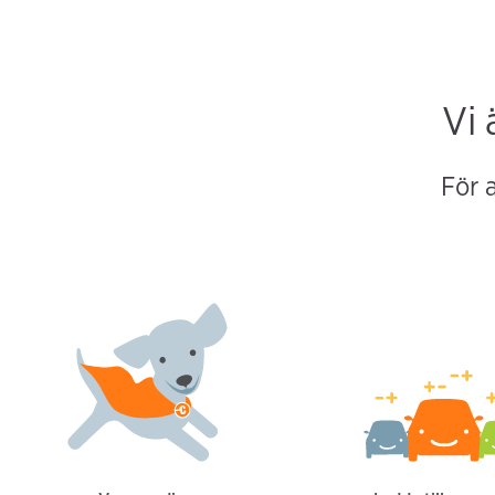
Vi 
För a