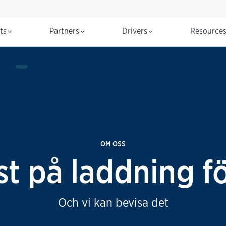
cts
Partners
Drivers
Resource
OM OSS
st på laddning fö
Och vi kan bevisa det