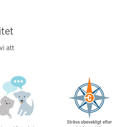
itet
vi att
Sträva obevekligt efter