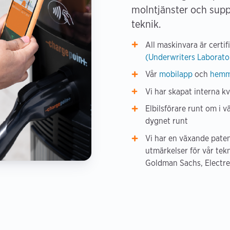
molntjänster och sup
teknik.
All maskinvara är certif
(Underwriters Laborato
Vår
mobilapp
och
hemm
Vi har skapat interna kva
Elbilsförare runt om i 
dygnet runt
Vi har en växande paten
utmärkelser för vår te
Goldman Sachs, Electre