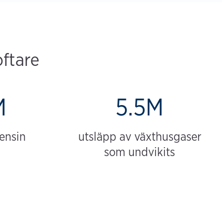
oftare
M
5.5M
bensin
utsläpp av växthusgaser
som undvikits