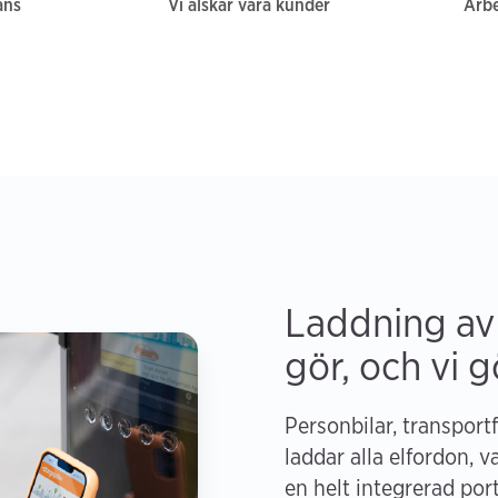
ans
Vi älskar våra kunder
Arb
Laddning av e
gör, och vi gö
Personbilar, transport
laddar alla elfordon, v
en helt integrerad por