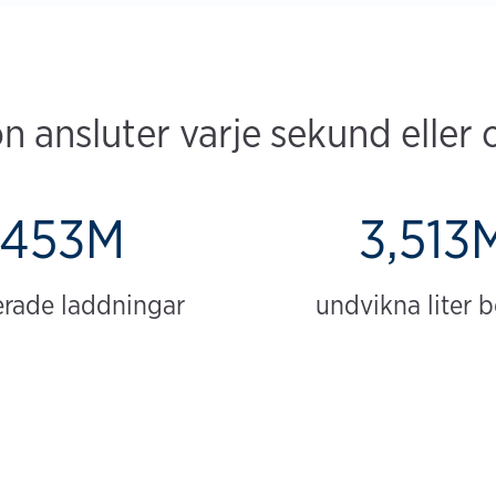
 ansluter varje sekund eller 
453M
3,513
erade laddningar
undvikna liter 