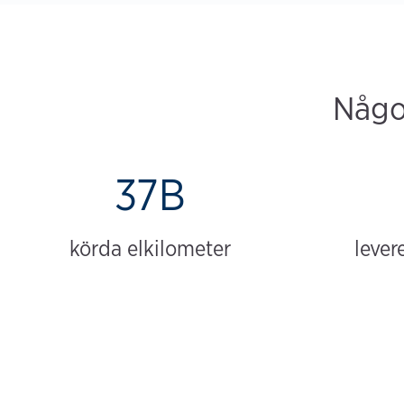
Någon
37B
körda elkilometer
lever