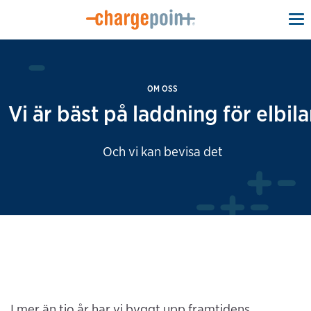
To
na
OM OSS
Vi är bäst på laddning för elbila
Och vi kan bevisa det
I mer än tio år har vi byggt upp framtidens