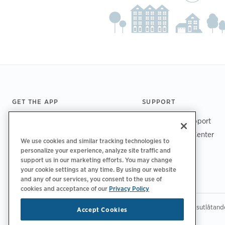
Footer
GET THE APP
SUPPORT
ChargePoint Support
Driver Support Center
We use cookies and similar tracking technologies to
Trust Center
personalize your experience, analyze site traffic and
support us in our marketing efforts. You may change
your cookie settings at any time. By using our website
and any of our services, you consent to the use of
cookies and acceptance of our
Privacy Policy
|
|
|
Integritetspolicy‌‌
Sekretess val
Juridiskt
Tillgänglighetsutlåtand
Accept Cookies