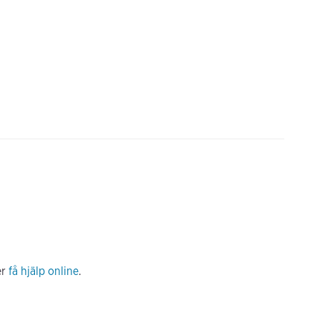
er
få hjälp online
.