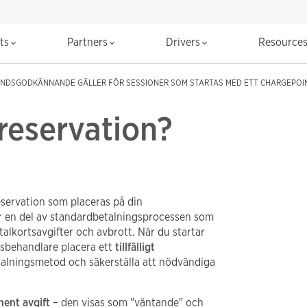
cts
Partners
Drivers
Resource
NDSGODKÄNNANDE GÄLLER FÖR SESSIONER SOM STARTAS MED ETT CHARGEPOI
reservation?
eservation som placeras på din
är en del av standardbetalningsprocessen som
talkortsavgifter och avbrott. När du startar
sbehandlare placera ett
tillfälligt
etalningsmetod och säkerställa att nödvändiga
nent avgift
– den visas som "väntande" och