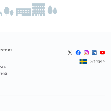
ESTORS
Sverige >
ions
vents