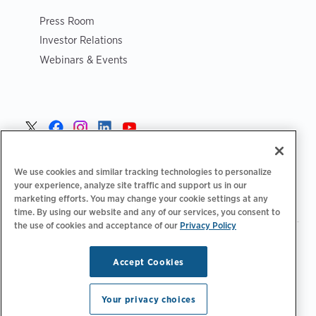
Press Room
Investor Relations
Webinars & Events
Sverige >
We use cookies and similar tracking technologies to personalize
your experience, analyze site traffic and support us in our
marketing efforts. You may change your cookie settings at any
time. By using our website and any of our services, you consent to
the use of cookies and acceptance of our
Privacy Policy
|
|
|
Integritetspolicy‌‌
Sekretess val
Juridiskt
|
|
Tillgänglighetsutlåtande
Uppförandekod för leverantörer
Accept Cookies
Information om WEEE
Copyright © 2026 ChargePoint, Inc. Med ensamrätt.
Your privacy choices