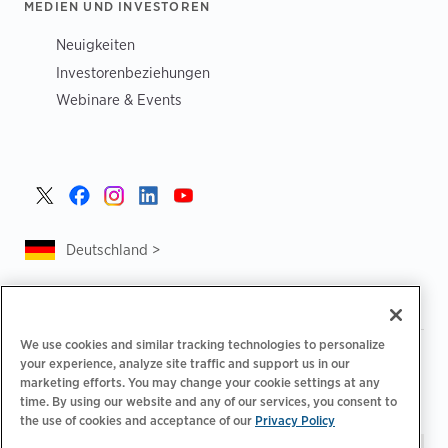
MEDIEN UND INVESTOREN
Neuigkeiten
Investorenbeziehungen
Webinare & Events
Deutschland >
We use cookies and similar tracking technologies to personalize
|
|
Datenschutzrichtlinie
Ihre Datenschutzoptionen
your experience, analyze site traffic and support us in our
|
|
Rechtliches
Abrechnung zur Barrierefreiheit
marketing efforts. You may change your cookie settings at any
|
|
time. By using our website and any of our services, you consent to
Verhaltenskodex für Lieferanten
EPR-Informationen
the use of cookies and acceptance of our
Privacy Policy
Impressum