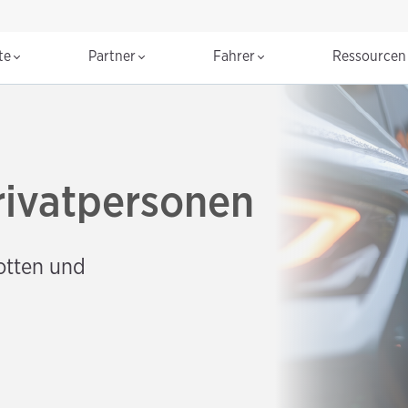
te
Partner
Fahrer
Ressource
rivatpersonen
otten und