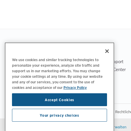
Footer
LADEN SIE DIE APP HERUNTER
SUPPORT
We use cookies and similar tracking technologies to
ChargePoint-Support
personalize your experience, analyze site traffic and
Fahrer-Support Center
support us in our marketing efforts. You may change
your cookie settings at any time. By using our website
Trust Center
and any of our services, you consent to the use of
cookies and acceptance of our
Privacy Policy
Accept Cookies
|
|
Datenschutzrichtlinie
Ihre Datenschutzoptionen
Rechtlic
Your privacy choices
Bleiben Sie auf dem neuesten Stand.
E-Mail-Einstellungen verwalten