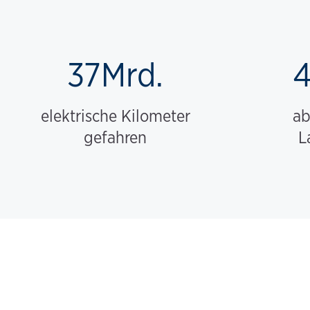
37Mrd.
4
elektrische Kilometer
ab
gefahren
L