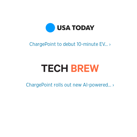
ChargePoint to debut 10-minute EV…
›
ChargePoint rolls out new AI-powered…
›