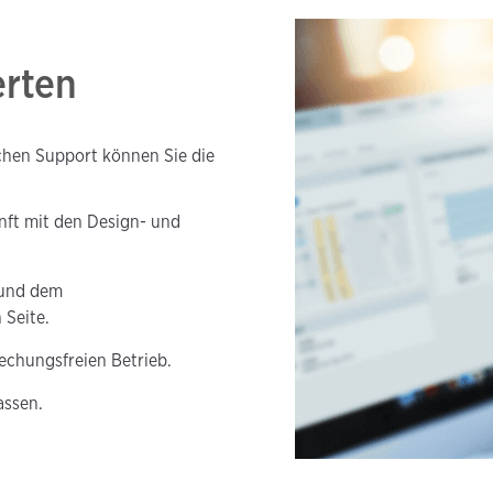
erten
hen Support können Sie die
nft mit den Design- und
 und dem
 Seite.
echungsfreien Betrieb.
assen.