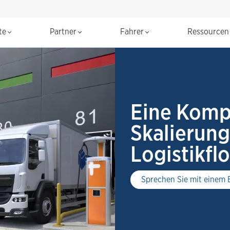
te
Partner
Fahrer
Ressource
Eine Kompl
Skalierung
Logistikflo
Sprechen Sie mit einem 