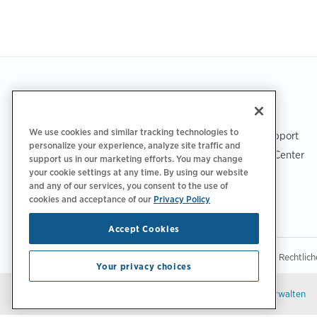
Footer
LADEN SIE DIE APP HERUNTER
SUPPORT
We use cookies and similar tracking technologies to
ChargePoint-Support
personalize your experience, analyze site traffic and
Fahrer-Support Center
support us in our marketing efforts. You may change
your cookie settings at any time. By using our website
Trust Center
and any of our services, you consent to the use of
cookies and acceptance of our
Privacy Policy
Accept Cookies
|
|
Datenschutzrichtlinie
Ihre Datenschutzoptionen
Rechtlic
Your privacy choices
Bleiben Sie auf dem neuesten Stand.
E-Mail-Einstellungen verwalten