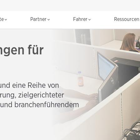
te
Partner
Fahrer
Ressource
ngen für
und eine Reihe von
erung, zielgerichteter
g und branchenführendem