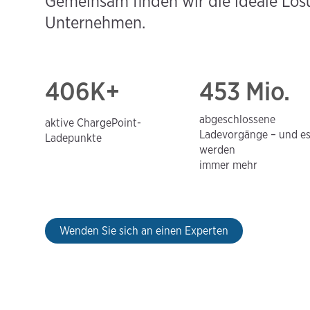
Gemeinsam finden wir die ideale Lösu
Unternehmen.
406
K+
453 Mio.
abgeschlossene
aktive ChargePoint-
Ladevorgänge – und e
Ladepunkte
werden
immer mehr
Wenden Sie sich an einen Experten