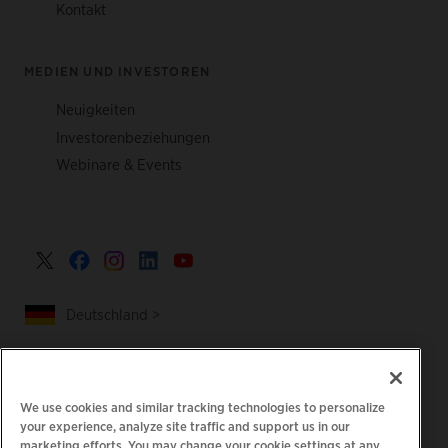
Kontakt
MEDIEN UND INVESTOREN
Neuigkeiten
Investorenbeziehungen
Webinare & Events
Deutschland >
We use cookies and similar tracking technologies to personalize
|
|
Datenschutzrichtlinie
Ihre Datenschutzoptionen
your experience, analyze site traffic and support us in our
|
|
Rechtliches
Abrechnung zur Barrierefreiheit
marketing efforts. You may change your cookie settings at any