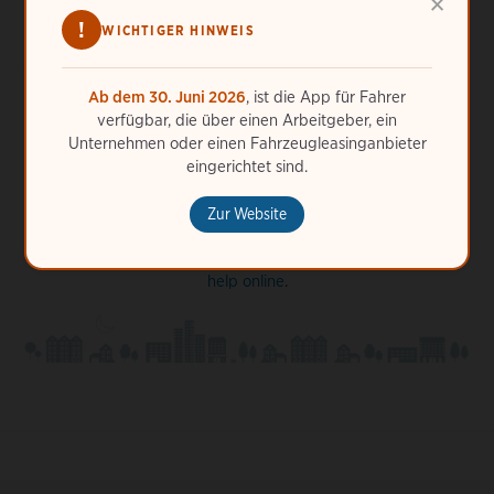
×
!
WICHTIGER HINWEIS
Ab dem 30. Juni 2026
, ist die App für Fahrer
verfügbar, die über einen Arbeitgeber, ein
Unternehmen oder einen Fahrzeugleasinganbieter
eingerichtet sind.
Benötigen Sie weitere Hilfe?
Zur Website
ChargePoint ist immer für Sie da. Rufen Sie uns jederzeit
unter
49 (69) 95307383
oder nutzen Sie die Funktion
get
help online
.