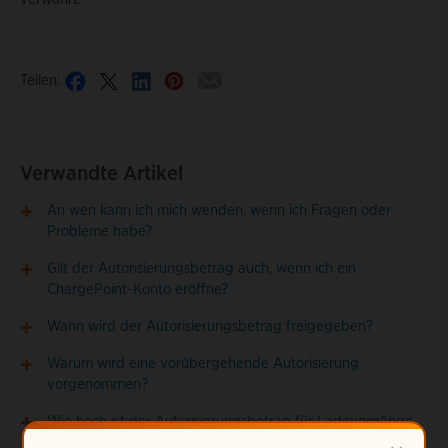
Teilen:
Verwandte Artikel
An wen kann ich mich wenden, wenn ich Fragen oder
Probleme habe?
Gilt der Autorisierungsbetrag auch, wenn ich ein
ChargePoint-Konto eröffne?
Wann wird der Autorisierungsbetrag freigegeben?
Warum wird eine vorübergehende Autorisierung
vorgenommen?
Wie hoch ist der Autorisierungsbetrag für Ladevorgänge
mit ChargePoint-Konto?