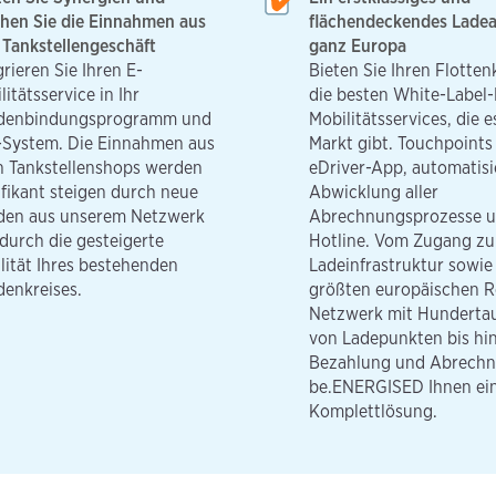
hen Sie die Einnahmen aus
flächendeckendes Ladea
Tankstellengeschäft
ganz Europa
grieren Sie Ihren E-
Bieten Sie Ihren Flotte
litätsservice in Ihr
die besten White-Label-
denbindungsprogramm und
Mobilitätsservices, die 
System. Die Einnahmen aus
Markt gibt. Touchpoints
n Tankstellenshops werden
eDriver-App, automatisi
ifikant steigen durch neue
Abwicklung aller
den aus unserem Netzwerk
Abrechnungsprozesse u
durch die gesteigerte
Hotline. Vom Zugang zu 
lität Ihres bestehenden
Ladeinfrastruktur sowi
enkreises.
größten europäischen 
Netzwerk mit Hunderta
von Ladepunkten bis hin
Bezahlung und Abrechn
be.ENERGISED Ihnen ei
Komplettlösung.