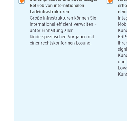
Betrieb von internationalen
erhö
Ladeinfrastrukturen
dem 
Große Infrastrukturen können Sie
Inte
international effizient verwalten –
Mobi
unter Einhaltung aller
Kun
länderspezifischen Vorgaben mit
ERP-
einer rechtskonformen Lösung.
Ihre
sign
Kun
und 
Loya
Kund