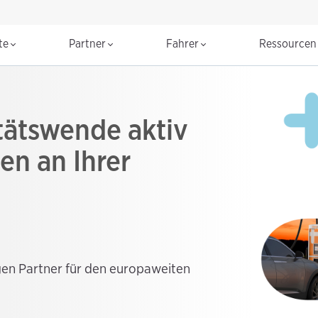
te
Partner
Fahrer
Ressource
itätswende aktiv
en an Ihrer
gen Partner für den europaweiten