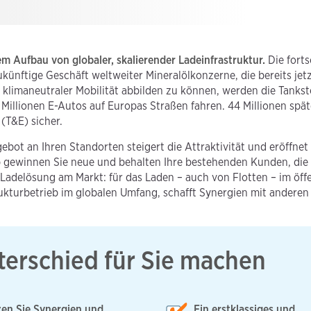
m Aufbau von globaler, skalierender Ladeinfrastruktur.
Die forts
künftige Geschäft weltweiter Mineralölkonzerne, die bereits jet
 klimaneutraler Mobilität abbilden zu können, werden die Tankst
illionen E-Autos auf Europas Straßen fahren. 44 Millionen späte
T&E) sicher.
ebot an Ihren Standorten steigert die Attraktivität und eröffnet
pp gewinnen Sie neue und behalten Ihre bestehenden Kunden, di
te Ladelösung am Markt: für das Laden – auch von Flotten – im öf
rukturbetrieb im globalen Umfang, schafft Synergien mit andere
nterschied für Sie machen
en Sie Synergien und
Ein erstklassiges und