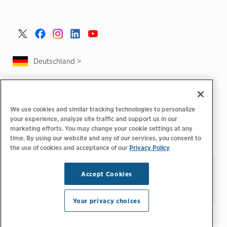
Deutschland >
We use cookies and similar tracking technologies to personalize
|
|
Datenschutzrichtlinie
Ihre Datenschutzoptionen
your experience, analyze site traffic and support us in our
|
|
Rechtliches
Abrechnung zur Barrierefreiheit
marketing efforts. You may change your cookie settings at any
|
|
time. By using our website and any of our services, you consent to
Verhaltenskodex für Lieferanten
EPR-Informationen
the use of cookies and acceptance of our
Privacy Policy
Impressum
Bleiben Sie auf dem neuesten
© 2026 ChargePoint,
Accept Cookies
Stand.
E-Mail-Einstellungen
Inc. Alle Rechte
verwalten
vorbehalten.
Your privacy choices