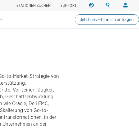
STATIONEN SUCHEN
SUPPORT
REGION
SUCHE
ANMEL
Ladestationen suchen
Region ändern
Search ChargePo
Ihr Konto
n
Jetzt unverbindlich anfragen
Nordamerika
Fahrer
Canada (english)
Anmelde
Canada (français canadie
Konto ers
United States (english)
Stationsi
Anmelde
 Go-to-Market-Strategie von
Partner
terstützung,
ChargePo
kte. Vor seiner Tätigkeit
ChargePoi
eb, Geschäftsentwicklung,
wie Oracle, Dell EMC,
 Skalierung von Go-to-
ntransformationen, in der
on Unternehmen an der