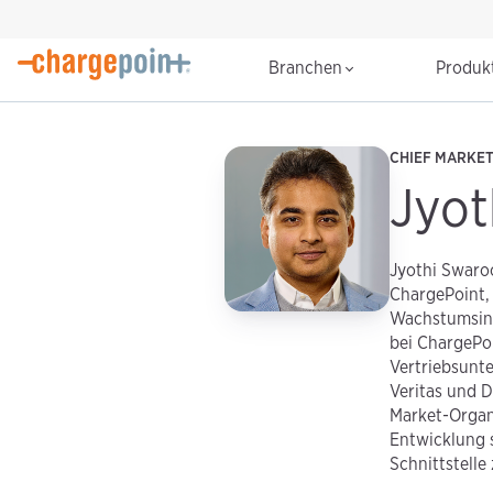
Branchen
Produk
CHIEF MARKE
Jyot
Jyothi Swaroo
ChargePoint, 
Wachstumsinit
bei ChargePoi
Vertriebsunt
Veritas und 
Market-Organ
Entwicklung 
Schnittstelle