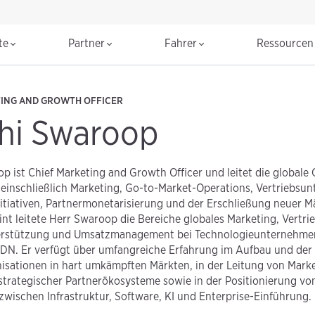
te
Partner
Fahrer
Ressource
TING AND GROWTH OFFICER
hi Swaroop
p ist Chief Marketing and Growth Officer und leitet die globale
einschließlich Marketing, Go-to-Market-Operations, Vertriebsun
iativen, Partnermonetarisierung und der Erschließung neuer Mär
nt leitete Herr Swaroop die Bereiche globales Marketing, Vertri
erstützung und Umsatzmanagement bei Technologieunternehmen 
DDN. Er verfügt über umfangreiche Erfahrung im Aufbau und der
isationen in hart umkämpften Märkten, in der Leitung von Marke
strategischer Partnerökosysteme sowie in der Positionierung v
 zwischen Infrastruktur, Software, KI und Enterprise-Einführung.