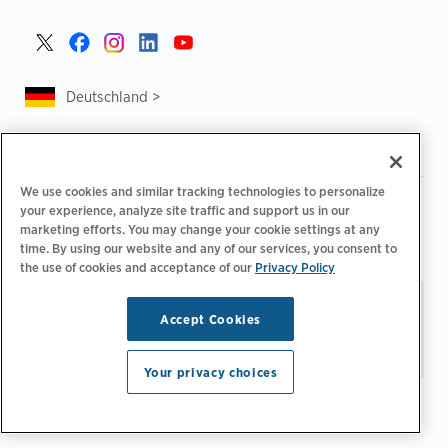
Deutschland >
We use cookies and similar tracking technologies to personalize
|
|
Datenschutzrichtlinie
Ihre Datenschutzoptionen
your experience, analyze site traffic and support us in our
|
|
Rechtliches
Abrechnung zur Barrierefreiheit
marketing efforts. You may change your cookie settings at any
|
|
time. By using our website and any of our services, you consent to
Verhaltenskodex für Lieferanten
EPR-Informationen
the use of cookies and acceptance of our
Privacy Policy
Impressum
Bleiben Sie auf dem neuesten
© 2026 ChargePoint,
Accept Cookies
Stand.
E-Mail-Einstellungen
Inc. Alle Rechte
verwalten
vorbehalten.
Your privacy choices