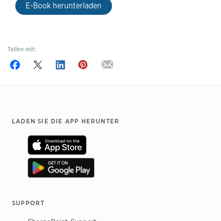
E-Book herunterladen
Teilen mit:
Footer
LADEN SIE DIE APP HERUNTER
SUPPORT