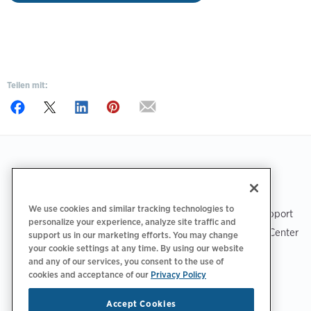
Teilen mit:
Footer
LADEN SIE DIE APP HERUNTER
SUPPORT
We use cookies and similar tracking technologies to
ChargePoint-Support
personalize your experience, analyze site traffic and
Fahrer-Support Center
support us in our marketing efforts. You may change
your cookie settings at any time. By using our website
Trust Center
and any of our services, you consent to the use of
cookies and acceptance of our
Privacy Policy
Accept Cookies