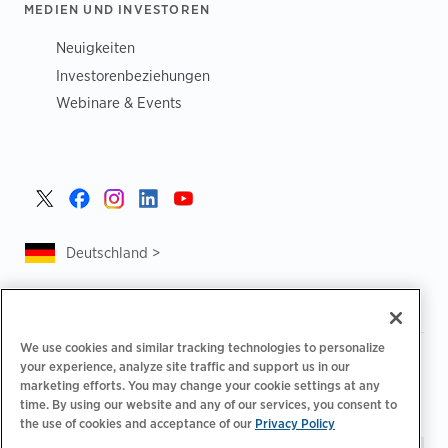
MEDIEN UND INVESTOREN
Neuigkeiten
Investorenbeziehungen
Webinare & Events
Deutschland >
We use cookies and similar tracking technologies to personalize
|
|
Datenschutzrichtlinie
Ihre Datenschutzoptionen
your experience, analyze site traffic and support us in our
|
|
Rechtliches
Abrechnung zur Barrierefreiheit
marketing efforts. You may change your cookie settings at any
|
|
time. By using our website and any of our services, you consent to
Verhaltenskodex für Lieferanten
EPR-Informationen
the use of cookies and acceptance of our
Privacy Policy
Impressum