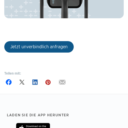
Jetzt unverbindlich anfragen
Teilen mit:
Footer
LADEN SIE DIE APP HERUNTER