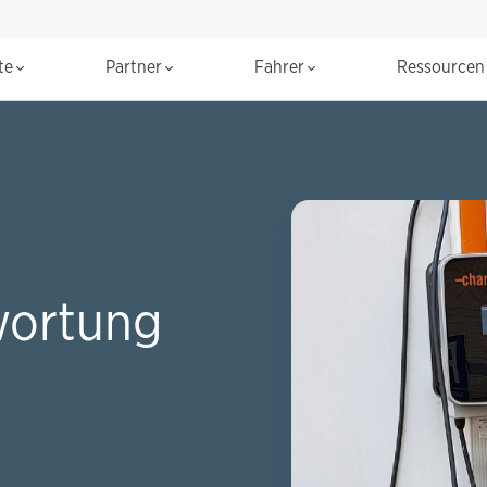
te
Partner
Fahrer
Ressource
wortung