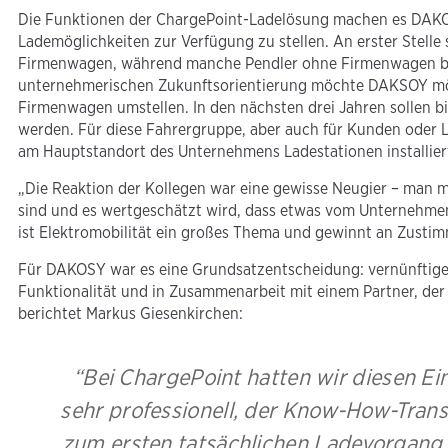
Die Funktionen der ChargePoint-Ladelösung machen es DAKOS
Lademöglichkeiten zur Verfügung zu stellen. An erster Stelle
Firmenwagen, während manche Pendler ohne Firmenwagen ber
unternehmerischen Zukunftsorientierung möchte DAKSOY mögl
Firmenwagen umstellen. In den nächsten drei Jahren sollen bis
werden. Für diese Fahrergruppe, aber auch für Kunden oder L
am Hauptstandort des Unternehmens Ladestationen installier
„Die Reaktion der Kollegen war eine gewisse Neugier – man me
sind und es wertgeschätzt wird, dass etwas vom Unternehme
ist Elektromobilität ein großes Thema und gewinnt an Zusti
Für DAKOSY war es eine Grundsatzentscheidung: vernünftige
Funktionalität und in Zusammenarbeit mit einem Partner, der i
berichtet Markus Giesenkirchen:
“Bei ChargePoint hatten wir diesen Ei
sehr professionell, der Know-How-Transf
zum ersten tatsächlichen Ladevorgang