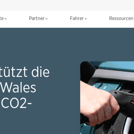
te
Partner
Fahrer
Ressource
ützt die
 Wales
 CO2-