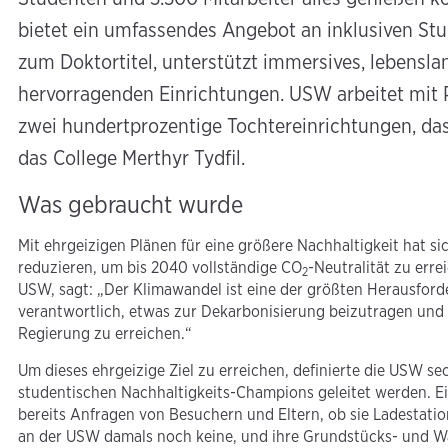
bietet ein umfassendes Angebot an inklusiven Stu
zum Doktortitel, unterstützt immersives, lebensla
hervorragenden Einrichtungen. USW arbeitet mit
zwei hundertprozentige Tochtereinrichtungen, da
das College Merthyr Tydfil.
Was gebraucht wurde
Mit ehrgeizigen Plänen für eine größere Nachhaltigkeit hat s
reduzieren, um bis 2040 vollständige CO
-Neutralität zu erre
2
USW, sagt: „Der Klimawandel ist eine der größten Herausford
verantwortlich, etwas zur Dekarbonisierung beizutragen und 
Regierung zu erreichen.“
Um dieses ehrgeizige Ziel zu erreichen, definierte die USW s
studentischen Nachhaltigkeits-Champions geleitet werden. Ein
bereits Anfragen von Besuchern und Eltern, ob sie Ladestation
an der USW damals noch keine, und ihre Grundstücks- und Wa