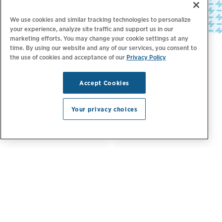
We use cookies and similar tracking technologies to personalize
your experience, analyze site traffic and support us in our
marketing efforts. You may change your cookie settings at any
time. By using our website and any of our services, you consent to
Branchenführer vertrauen auf uns
the use of cookies and acceptance of our
Privacy Policy
Über 5.000 Marken vertrauen bei ihren
Accept Cookies
Ladelösungen für Elektrofahrzeuge auf
ChargePoint, darunter:
Your privacy choices
64 %
82 %
der Fortune-500-
der Fortune-50-
Unternehmen
Unternehmen