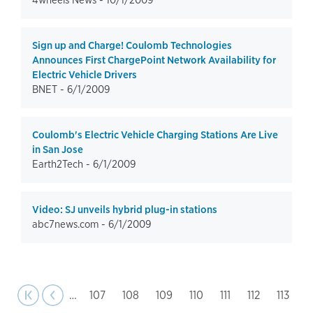
4wheels News -
10/1/2009
Sign up and Charge! Coulomb Technologies
Announces First ChargePoint Network Availability for
Electric Vehicle Drivers
BNET -
6/1/2009
Coulomb's Electric Vehicle Charging Stations Are Live
in San Jose
Earth2Tech -
6/1/2009
Video: SJ unveils hybrid plug-in stations
abc7news.com -
6/1/2009
page
Pagination
st page
Previous
|‹
‹‹
…
Page
107
Page
108
Page
109
Page
110
Page
111
Page
112
Page
113