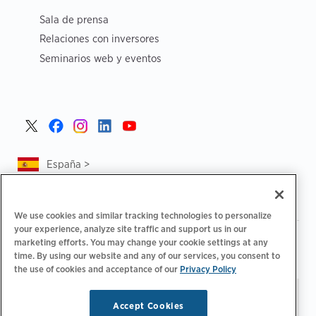
Sala de prensa
Relaciones con inversores
Seminarios web y eventos
España >
We use cookies and similar tracking technologies to personalize
your experience, analyze site traffic and support us in our
|
|
Política de privacidad
Tus opciones de privacidad
marketing efforts. You may change your cookie settings at any
|
|
Aviso legal
Estado de cuenta de accesibilidad
Código de
time. By using our website and any of our services, you consent to
the use of cookies and acceptance of our
Privacy Policy
|
conducta para proveedores
Información sobre EPR
Mantente al día.
© 2026 ChargePoint,
Accept Cookies
Administrar preferencias
Inc. Todos los derechos