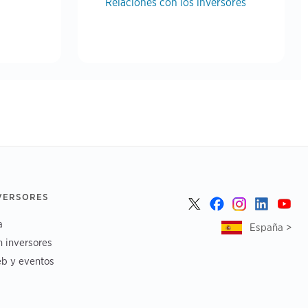
Relaciones con los inversores
NVERSORES
a
España >
n inversores
b y eventos