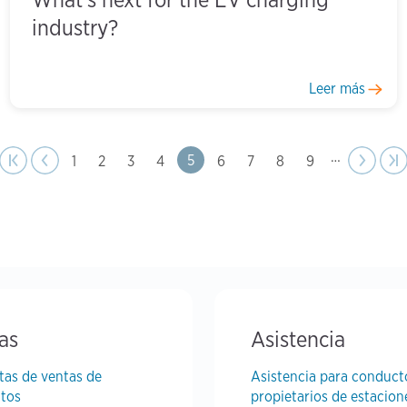
industry?
Leer más
Previous
page
…
Next
Next
Last
Last
Page
5
Page
1
Page
2
Page
3
Page
4
Page
6
Page
7
Page
8
Page
9
 page
First
revious
‹
page
›
as
Asistencia
tas de ventas de
Asistencia para conduct
tos
propietarios de estacion