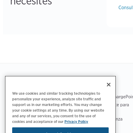
necesites
Consul
Footer
OBTENER LA APLICACIÓN
ASISTENCIA
We use cookies and similar tracking technologies to
Asistencia de ChargePoi
personalize your experience, analyze site traffic and
Centro de soporte para
support us in our marketing efforts. You may change
your cookie settings at any time. By using our website
conductores
and any of our services, you consent to the use of
Centro de confianza
cookies and acceptance of our
Privacy Policy