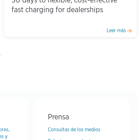
fast charging for dealerships
Leer más
 page
 »
Prensa
ores,
Consultas de los medios
es y