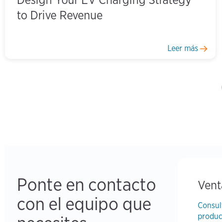
to Drive Revenue
Leer más
First
« 
P
Pagination
Ponte en contacto
Vent
con el equipo que
Consul
produc