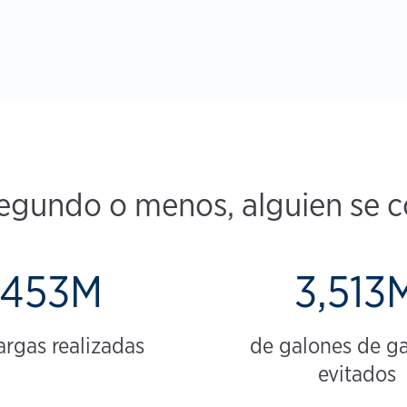
egundo o menos, alguien se c
453M
3,513
argas realizadas
de galones de ga
evitados