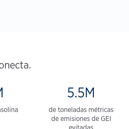
onecta.
M
5.5M
solina
de toneladas métricas
de emisiones de GEI
evitadas