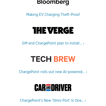
Making EV Charging Theft-Proof
GM and ChargePoint plan to install…
›
ChargePoint rolls out new AI-powered…
›
ChargePoint's New 'Omni Port' Is One…
›