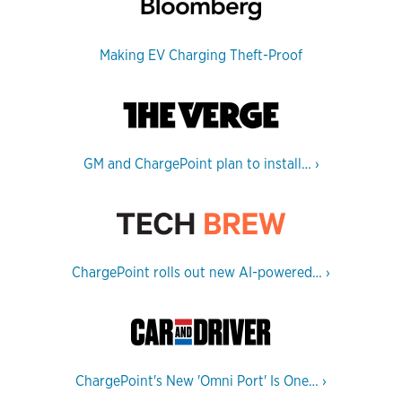
Making EV Charging Theft-Proof
GM and ChargePoint plan to install…
›
ChargePoint rolls out new AI-powered…
›
ChargePoint's New 'Omni Port' Is One…
›