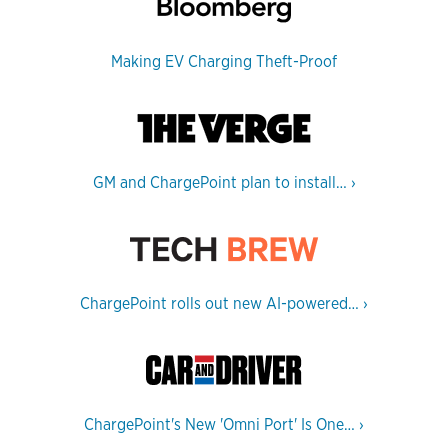
Making EV Charging Theft-Proof
GM and ChargePoint plan to install…
›
ChargePoint rolls out new AI-powered…
›
ChargePoint's New 'Omni Port' Is One…
›