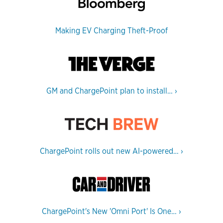
Making EV Charging Theft-Proof
GM and ChargePoint plan to install…
›
ChargePoint rolls out new AI-powered…
›
ChargePoint's New 'Omni Port' Is One…
›