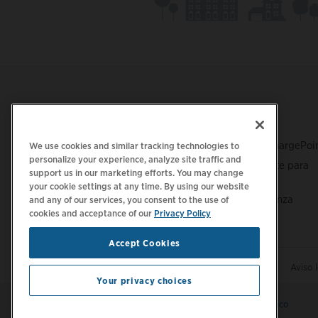
Footer
OBTENER LA APLICACIÓN
ASISTENCIA
Asistencia de ChargePoi
We use cookies and similar tracking technologies to
personalize your experience, analyze site traffic and
Centro de soporte para
support us in our marketing efforts. You may change
conductores
your cookie settings at any time. By using our website
Centro de confianza
and any of our services, you consent to the use of
cookies and acceptance of our
Privacy Policy
Accept Cookies
|
|
Política de privacidad
Tus opciones de privacidad
Aviso 
Your privacy choices
Mantente al día.
Administrar preferencias de correo electrónico