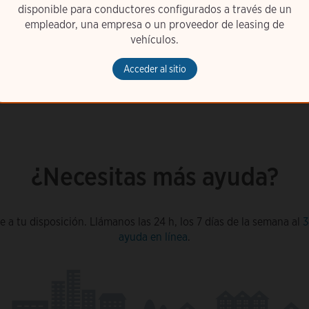
disponible para conductores configurados a través de un
empleador, una empresa o un proveedor de leasing de
vehículos.
Acceder al sitio
¿Necesitas más ayuda?
 a tu disposición. Llámanos las 24 h, los 7 días de la semana al
3
ayuda en línea
.