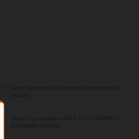
¿Cómo puedo saber la autonomía que me ofrece el
vehículo?
¿Qué son los conectores NACS, CCS y CHAdeMO y
quién puede utilizarlos?