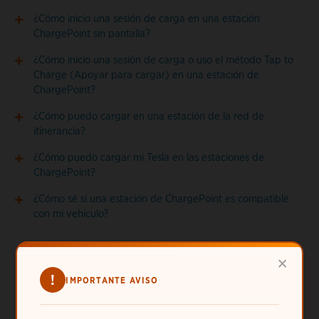
¿Cómo inicio una sesión de carga en una estación
ChargePoint sin pantalla?
¿Cómo inicio una sesión de carga o uso el método Tap to
Charge (Apoyar para cargar) en una estación de
ChargePoint?
¿Cómo puedo cargar en una estación de la red de
itinerancia?
¿Cómo puedo cargar mi Tesla en las estaciones de
ChargePoint?
¿Cómo sé si una estación de ChargePoint es compatible
con mi vehículo?
×
!
IMPORTANTE AVISO