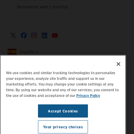
Seminarios web y eventos
España >
We use cookies and similar tracking technologies to personalize
your experience, analyze site traffic and support us in our
|
|
Política de privacidad
Tus opciones de privacidad
marketing efforts. You may change your cookie settings at any
time. By using our website and any of our services, you consent to
|
|
Aviso legal
Estado de cuenta de accesibilidad
Código de
the use of cookies and acceptance of our
Privacy Policy
|
conducta para proveedores
Información sobre EPR
Mantente al día.
© 2026 ChargePoint,
Accept Cookies
Administrar preferencias
Inc. Todos los derechos
de correo electrónico
reservados.
Your privacy choices