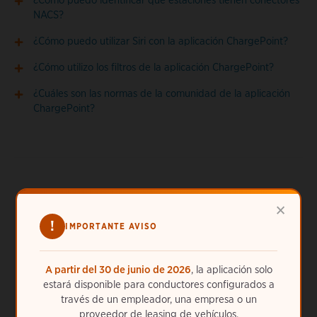
¿Cómo puedo identificar qué estaciones tienen conectores
NACS?
¿Cómo puedo utilizar Siri con la aplicación ChargePoint?
¿Cómo utilizo los filtros de la aplicación ChargePoint?
¿Cuáles son las normas de la comunidad de la aplicación
ChargePoint?
×
!
IMPORTANTE AVISO
¿Necesitas más ayuda?
ChargePoint está siempre a tu disposición. Llámanos las
A partir del 30 de junio de 2026
, la aplicación solo
24 h, los 7 días de la semana al
34 (800) 300088
u
obtén
estará disponible para conductores configurados a
ayuda en línea
.
través de un empleador, una empresa o un
proveedor de leasing de vehículos.