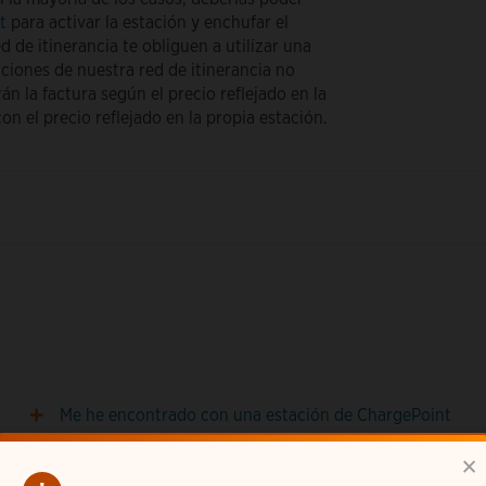
t
para activar la estación y enchufar el
 de itinerancia te obliguen a utilizar una
ciones de nuestra red de itinerancia no
n la factura según el precio reflejado en la
n el precio reflejado en la propia estación.
Me he encontrado con una estación de ChargePoint
que no funciona correctamente, ¿cómo puedo
×
informar de ello?