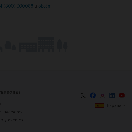
4 (800) 300088
u
obtén
NVERSORES
a
España >
n inversores
b y eventos