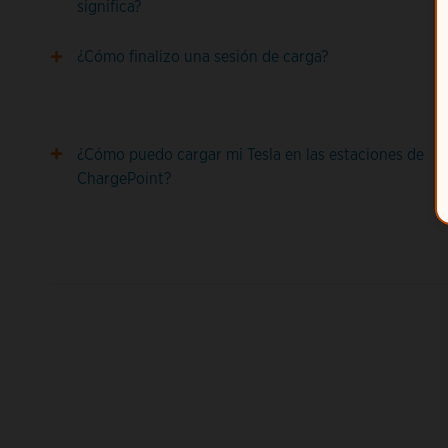
significa?
¿Cómo finalizo una sesión de carga?
¿Cómo puedo cargar mi Tesla en las estaciones de
ChargePoint?