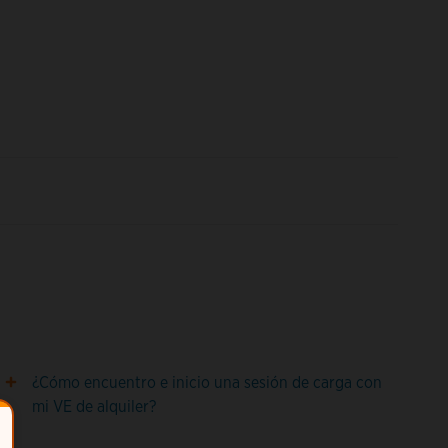
¿Cómo encuentro e inicio una sesión de carga con
mi VE de alquiler?