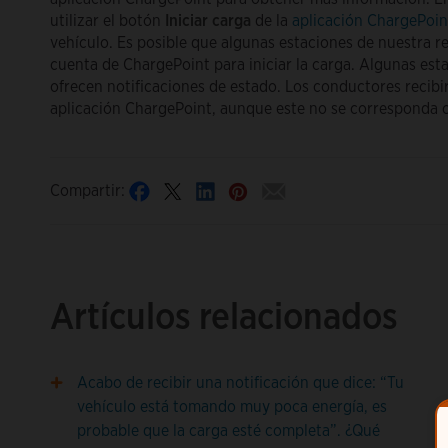
utilizar el botón
Iniciar carga
de la
aplicación ChargePoin
vehículo. Es posible que algunas estaciones de nuestra red
cuenta de ChargePoint para iniciar la carga. Algunas esta
ofrecen notificaciones de estado. Los conductores recibirá
aplicación ChargePoint, aunque este no se corresponda co
Compartir:
Artículos relacionados
Acabo de recibir una notificación que dice: “Tu
vehículo está tomando muy poca energía, es
probable que la carga esté completa”. ¿Qué