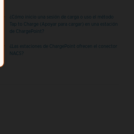
¿Cómo inicio una sesión de carga o uso el método
Tap to Charge (Apoyar para cargar) en una estación
de ChargePoint?
¿Las estaciones de ChargePoint ofrecen el conector
NACS?