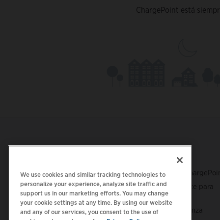
ChargePoint está siempre
Footer
OBTENER LA APLICACIÓN
ASISTENCIA
Asistencia de ChargePoi
We use cookies and similar tracking technologies to
personalize your experience, analyze site traffic and
Centro de soporte para
support us in our marketing efforts. You may change
conductores
your cookie settings at any time. By using our website
Centro de confianza
and any of our services, you consent to the use of