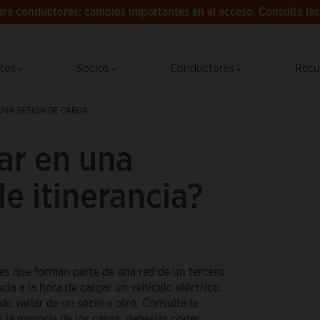
ra conductores: cambios importantes en el acceso.
Consulta la
ctos
Socios
Conductores
Recu
 UNA SESIÓN DE CARGA
r en una
de itinerancia?
nes que forman parte de una red de un tercero
ia a la hora de cargar un vehículo eléctrico.
de variar de un socio a otro. Consulta la
 la mayoría de los casos, deberías poder