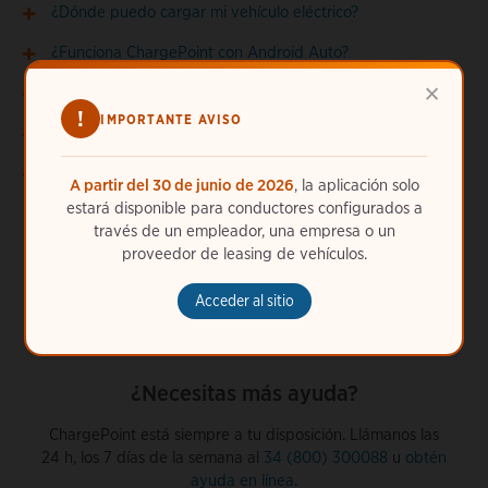
¿Dónde puedo cargar mi vehículo eléctrico?
¿Funciona ChargePoint con Android Auto?
×
¿Funciona ChargePoint con Apple CarPlay?
!
IMPORTANTE AVISO
¿Para qué sirven los círculos del mapa?
¿Qué significan los colores y las formas de las chinchetas
A partir del 30 de junio de 2026
, la aplicación solo
en el mapa de las estaciones de carga de la aplicación?
estará disponible para conductores configurados a
través de un empleador, una empresa o un
proveedor de leasing de vehículos.
Acceder al sitio
¿Necesitas más ayuda?
ChargePoint está siempre a tu disposición. Llámanos las
24 h, los 7 días de la semana al
34 (800) 300088
u
obtén
ayuda en línea
.