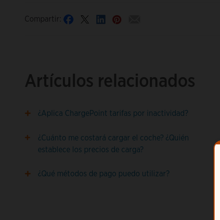
Compartir:
Artículos relacionados
¿Aplica ChargePoint tarifas por inactividad?
¿Cuánto me costará cargar el coche? ¿Quién
establece los precios de carga?
¿Qué métodos de pago puedo utilizar?