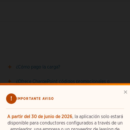
¿Cómo pago la carga?
¿Ofrece ChargePoint códigos promocionales o
descuentos para la carga pública?
×
!
IMPORTANTE AVISO
¿Qué ocurre si el precio que aparece en la aplicación
ChargePoint no se corresponde con el precio que
A partir del 30 de junio de 2026
, la aplicación solo estará
aparece en una estación de la red de itinerancia?
disponible para conductores configurados a través de un
empleador, una empresa o un proveedor de leasing de