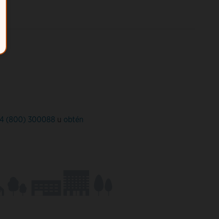
4 (800) 300088
u
obtén