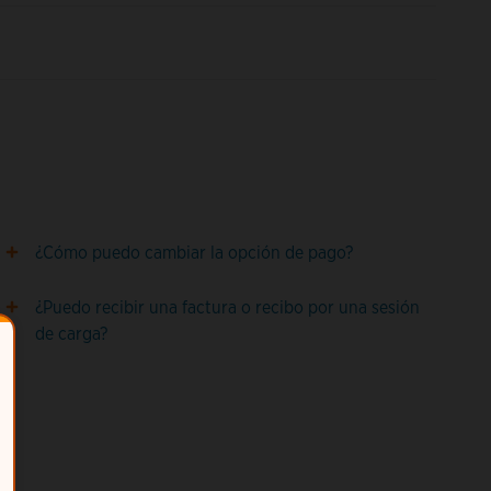
¿Cómo puedo cambiar la opción de pago?
¿Puedo recibir una factura o recibo por una sesión
de carga?