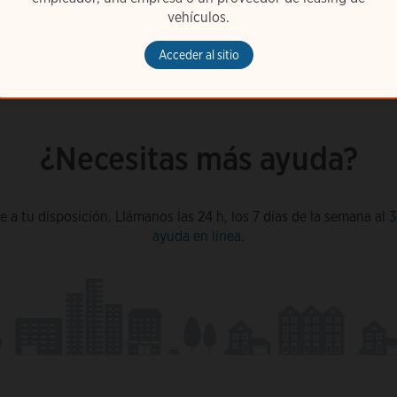
vehículos.
Acceder al sitio
¿Necesitas más ayuda?
 a tu disposición. Llámanos las 24 h, los 7 días de la semana al
3
ayuda en línea
.