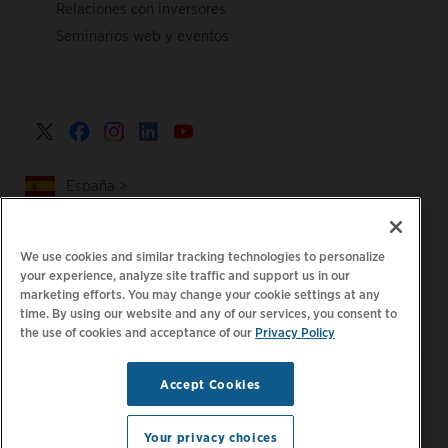
Relaciones con inversores
Seminarios web y eventos
España >
We use cookies and similar tracking technologies to personalize
your experience, analyze site traffic and support us in our
|
|
Política de privacidad
Tus opciones de privacidad
marketing efforts. You may change your cookie settings at any
time. By using our website and any of our services, you consent to
|
|
Aviso legal
Estado de cuenta de accesibilidad
Código de
the use of cookies and acceptance of our
Privacy Policy
|
conducta para proveedores
Información sobre EPR
Mantente al día.
© 2026 ChargePoint,
Accept Cookies
Administrar preferencias
Inc. Todos los derechos
de correo electrónico
reservados.
Your privacy choices