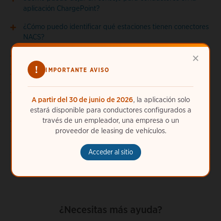
aplicación ChargePoint?
¿Cómo puedo identificar qué estaciones tienen conectores
NACS?
×
¿Cómo puedo utilizar Siri con la aplicación ChargePoint?
!
IMPORTANTE AVISO
¿Cómo utilizo los filtros de la aplicación ChargePoint?
¿Cuáles son las normas de la comunidad de la aplicación
A partir del 30 de junio de 2026
, la aplicación solo
ChargePoint?
estará disponible para conductores configurados a
¿Es gratuita la aplicación ChargePoint?
través de un empleador, una empresa o un
proveedor de leasing de vehículos.
Acceder al sitio
¿Necesitas más ayuda?