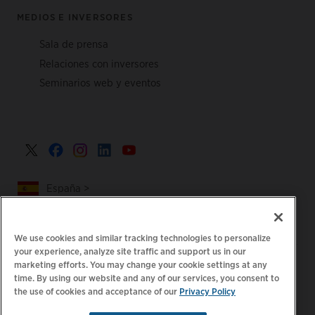
MEDIOS E INVERSORES
Sala de prensa
Relaciones con inversores
Seminarios web y eventos
España >
We use cookies and similar tracking technologies to personalize
your experience, analyze site traffic and support us in our
|
|
Política de privacidad
Tus opciones de privacidad
marketing efforts. You may change your cookie settings at any
time. By using our website and any of our services, you consent to
|
|
Aviso legal
Estado de cuenta de accesibilidad
Código de
the use of cookies and acceptance of our
Privacy Policy
|
conducta para proveedores
Información sobre EPR