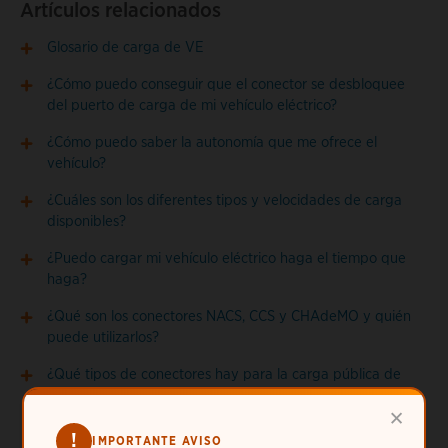
Artículos relacionados
Glosario de carga de VE
¿Cómo puedo conseguir que el conector se desbloquee
del puerto de carga de mi vehículo eléctrico?
¿Cómo puedo saber la autonomía que me ofrece el
vehículo?
¿Cuáles son los diferentes tipos y velocidades de carga
disponibles?
¿Puedo cargar mi vehículo eléctrico haga el tiempo que
haga?
¿Qué son los conectores NACS, CCS y CHAdeMO y quién
puede utilizarlos?
¿Qué tipos de conectores hay para la carga pública de
vehículos eléctricos?
×
!
IMPORTANTE AVISO