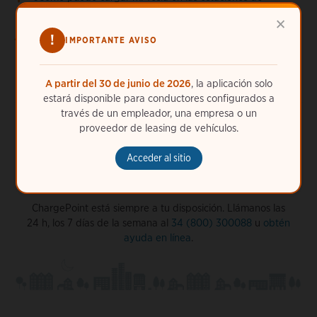
ChargePoint?
×
¿Cómo sé si una estación de ChargePoint es compatible
!
IMPORTANTE AVISO
con mi vehículo?
A partir del 30 de junio de 2026
, la aplicación solo
estará disponible para conductores configurados a
través de un empleador, una empresa o un
proveedor de leasing de vehículos.
Acceder al sitio
¿Necesitas más ayuda?
ChargePoint está siempre a tu disposición. Llámanos las
24 h, los 7 días de la semana al
34 (800) 300088
u
obtén
ayuda en línea
.