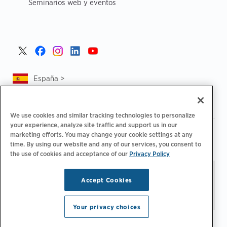
Seminarios web y eventos
España >
We use cookies and similar tracking technologies to personalize
your experience, analyze site traffic and support us in our
|
|
Política de privacidad
Tus opciones de privacidad
marketing efforts. You may change your cookie settings at any
|
|
time. By using our website and any of our services, you consent to
Aviso legal
Estado de cuenta de accesibilidad
Código de
the use of cookies and acceptance of our
Privacy Policy
|
conducta para proveedores
Información sobre EPR
Mantente al día.
© 2026 ChargePoint,
Accept Cookies
Administrar preferencias
Inc. Todos los derechos
de correo electrónico
reservados.
Your privacy choices