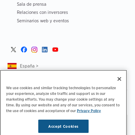
Sala de prensa
Relaciones con inversores
Seminarios web y eventos
España >
We use cookies and similar tracking technologies to personalize
your experience, analyze site traffic and support us in our
|
|
Política de privacidad
Tus opciones de privacidad
marketing efforts. You may change your cookie settings at any
|
|
time. By using our website and any of our services, you consent to
Aviso legal
Estado de cuenta de accesibilidad
Código de
the use of cookies and acceptance of our
Privacy Policy
|
conducta para proveedores
Información sobre EPR
Mantente al día.
© 2026 ChargePoint,
Accept Cookies
Administrar preferencias
Inc. Todos los derechos