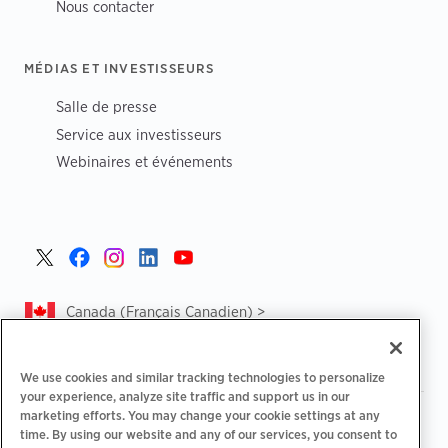
Nous contacter
MÉDIAS ET INVESTISSEURS
Salle de presse
Service aux investisseurs
Webinaires et événements
Canada (Français Canadien) >
We use cookies and similar tracking technologies to personalize
your experience, analyze site traffic and support us in our
marketing efforts. You may change your cookie settings at any
|
|
Politique de confidentialité‌
Choix de confidentialité
time. By using our website and any of our services, you consent to
|
|
Informations légales
Déclaration d'accessibilité
Code de