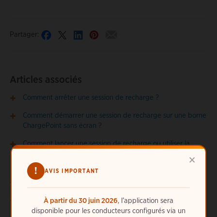
Partager:
Articles associés
Comment arrêter une session de recharge ?
Comment démarrer une session de recharge sur une borne
ChargePoint sans écran ?
Comment lancer une session de recharge ou utiliser la
fonction Passer pour recharger sur une borne
×
ChargePoint ?
!
AVIS IMPORTANT
Comment recharger ma Tesla aux bornes ChargePoint ?
Comment recharger mon véhicule sur une borne
À partir du 30 juin 2026
, l’application sera
partenaire du réseau d'itinérance ?
disponible pour les conducteurs configurés via un