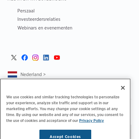
Perszaal
Investeerdersrelaties
Webinars en evenementen
Nederland >
We use cookies and similar tracking technologies to personalize
your experience, analyze site traffic and support us in our
|
|
|
Privacybeleid
Uw privacykeuzes
Juridisch
marketing efforts. You may change your cookie settings at any
|
|
Toegankelijkheidsafschrift
Gedragscode voor leveranciers
time. By using our website and any of our services, you consent to
the use of cookies and acceptance of our
Privacy Policy
EPR-informatie
Blijf op de hoogte.
E-
© 2026 ChargePoint, Inc.
Accept Cookies