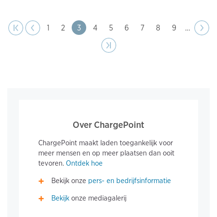
page
Pagination
t page
Previous
|‹
‹‹
Page
1
Page
2
Page
3
Page
4
Page
5
Page
6
Page
7
Page
8
Page
9
…
Next
››
page
Last page
›|
Over ChargePoint
ChargePoint maakt laden toegankelijk voor
meer mensen en op meer plaatsen dan ooit
tevoren.
Ontdek hoe
Bekijk onze
pers- en bedrijfsinformatie
Bekijk
onze mediagalerij